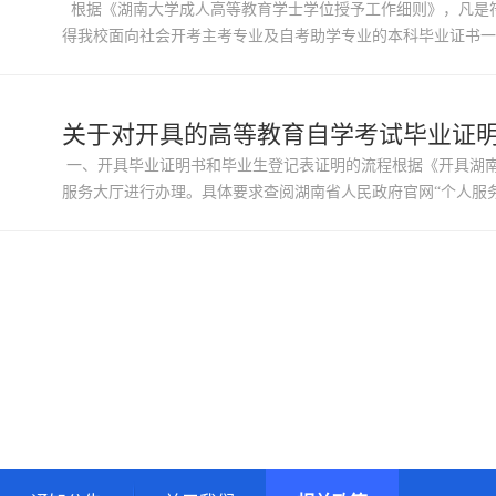
根据《湖南大学成人高等教育学士学位授予工作细则》，凡是符
得我校面向社会开考主考专业及自考助学专业的本科毕业证书一
平考试，且成绩合格；或已取得全国高等教育自学考试《英语（二
关于对开具的高等教育自学考试毕业证
一、开具毕业证明书和毕业生登记表证明的流程根据《开具湖
服务大厅进行办理。具体要求查阅湖南省人民政府官网“个人服务”栏目，网址为http://zwf
approve_id=99576B843300AD00E053671515AC80AF&ty